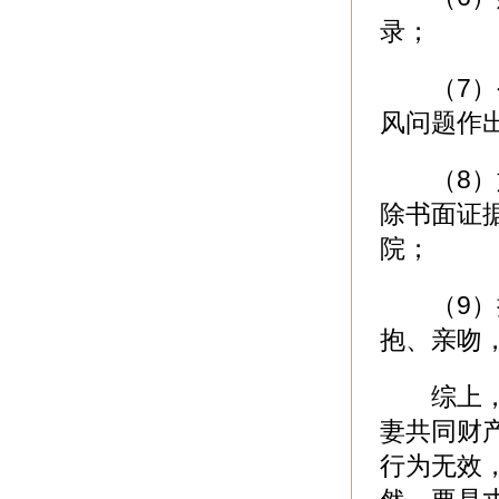
录；
（7）公
风问题作
（8）如
除书面证
院；
（9）抓
抱、亲吻
综上，在
妻共同财
行为无效