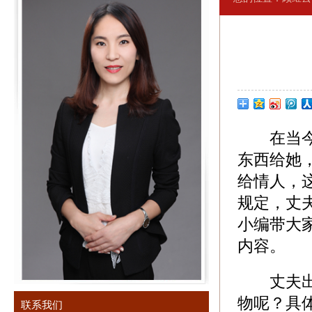
在当今社
东西给她
给情人，
规定，丈
小编带大
内容。
丈夫出轨
物呢？具
联系我们