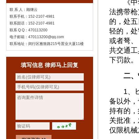
《中华
联 系 人：顾继云
法携带枪
联系手机：152-2107-4981
的，处五
联系固话：152-2107-4981
轻的，处
联系 Q Q：470113200
电子邮箱：470113200@qq.com
或者弩、
联系地址：闵行区雅致路215号置业大厦11楼
共交通工
下罚款。
填写信息 律师马上回复
二、
1、匕
备以外，
持有的，
关批准，
仅限机械