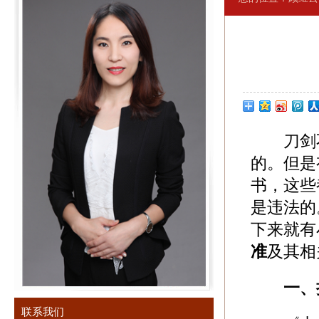
刀剑不
的。但是
书，这些
是违法的
下来就有
准
及其相
一、
联系我们