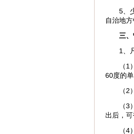
5、少
自治地方
三、
1、凡
（1）
60度的
（2）
（3）
出后，可
（4）