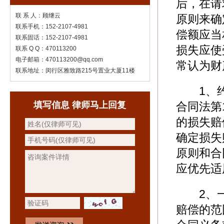
后，在请
联 系 人：顾继云
原则来确
联系手机：152-2107-4981
偿额应当
联系固话：152-2107-4981
损失应使
联系 Q Q：470113200
电子邮箱：470113200@qq.com
常认为财
联系地址：闵行区雅致路215号置业大厦11楼
1、约
填写信息 律师马上回复
合同法第
的损失赔
确定损失
原则和合
应优先适
2、一
赔偿的范