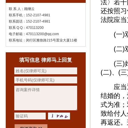
法〉若干
联 系 人：顾继云
还按照习
联系手机：152-2107-4981
法院应当
联系固话：152-2107-4981
联系 Q Q：470113200
(一)双
电子邮箱：470113200@qq.com
联系地址：闵行区雅致路215号置业大厦11楼
(二)双
填写信息 律师马上回复
(三)婚
(二)、
应当返
结婚的，
式为准；
致给付人
再返还。