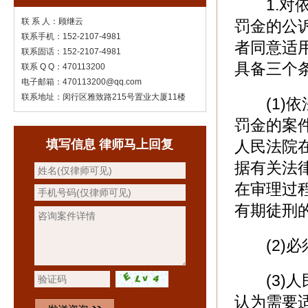
1.对依
联 系 人：顾继云
罚金的公
联系手机：152-2107-4981
者同意适
联系固话：152-2107-4981
具备三个
联系 Q Q：470113200
电子邮箱：470113200@qq.com
联系地址：闵行区雅致路215号置业大厦11楼
(1)依
罚金的案
填写信息 律师马上回复
人民法院
据有关法
在审理过
有期徒刑
(2)必
(3)人
认为需要